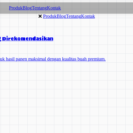
Produk
Blog
Tentang
Kontak
❌
Produk
Blog
Tentang
Kontak
g Direkomendasikan
k hasil panen maksimal dengan kualitas buah premium.