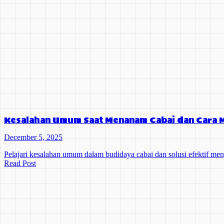
Kesalahan Umum Saat Menanam Cabai dan Cara 
December 5, 2025
Pelajari kesalahan umum dalam budidaya cabai dan solusi efektif m
Read Post