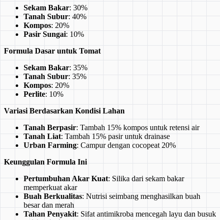
Sekam Bakar
: 30%
Tanah Subur
: 40%
Kompos
: 20%
Pasir Sungai
: 10%
Formula Dasar untuk Tomat
Sekam Bakar
: 35%
Tanah Subur
: 35%
Kompos
: 20%
Perlite
: 10%
Variasi Berdasarkan Kondisi Lahan
Tanah Berpasir
: Tambah 15% kompos untuk retensi air
Tanah Liat
: Tambah 15% pasir untuk drainase
Urban Farming
: Campur dengan cocopeat 20%
Keunggulan Formula Ini
Pertumbuhan Akar Kuat
: Silika dari sekam bakar
memperkuat akar
Buah Berkualitas
: Nutrisi seimbang menghasilkan buah
besar dan merah
Tahan Penyakit
: Sifat antimikroba mencegah layu dan busuk