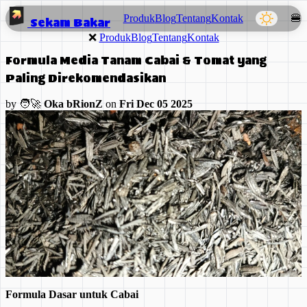
Produk
Blog
Tentang
Kontak
🍔
Sekam Bakar
❌
Produk
Blog
Tentang
Kontak
Formula Media Tanam Cabai & Tomat yang
Paling Direkomendasikan
by 🧑‍🚀
Oka bRionZ
on
Fri Dec 05 2025
Formula Dasar untuk Cabai