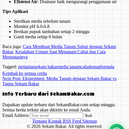
Efisiensi Air
: Drainase baik mengurangi penggunaan air
Tips Aplikasi
Sterilkan media sebelum tanam
Monitor pH 6.0-6.8
Berikan pupuk tambahan setiap 2 minggu
Ganti media setiap 6 bulan
Baca juga:
Cara Membuat Media Tanam Subur dengan Sekam
Bakar
,
Kesalahan Umum Saat Menanam Cabai dan Cara
Mengatasinya
Tagged:
pertanian
sekam bakar
media tanam
cabai
tomat
formula
Kembali ke semua cerita
Next Post: Eksperimen: Media Tanam dengan Sekam Bakar vs
Tanpa Sekam Bakar
Info Terbaru dari SekamBakar.com
Dapatkan update terbaru dari SekamBakar.com setiap minggu.
Semua berita terkini akan dikirim ke email Anda.
Email Address
Ikuti
Tentang
Kontak
RSS Feed
Sitemap
© 2026
Sekam Bakar. All rights reserved.